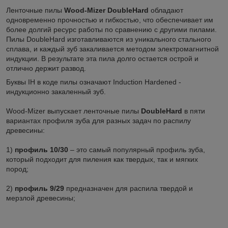
Ленточные пилы
Wood-Mizer DoubleHard
обладают
одновременно прочностью и гибкостью, что обеспечивает им
более долгий ресурс работы по сравнению с другими пилами.
Пилы DoubleHard изготавливаются из уникального стального
сплава, и каждый зуб закаливается методом электромагнитной
индукции. В результате эта пила долго остается острой и
отлично держит развод.
Буквы IH в коде пилы означают Induction Hardened -
индукционно закаленный зуб.
Wood-Mizer выпускает ленточные пилы
DoubleHard
в пяти
вариантах профиля зуба для разных задач по распилу
древесины:
1)
профиль 10/30
– это самый популярный профиль зуба,
который подходит для пиления как твердых, так и мягких
пород;
2)
профиль 9/29
предназначен для распила твердой и
мерзлой древесины;