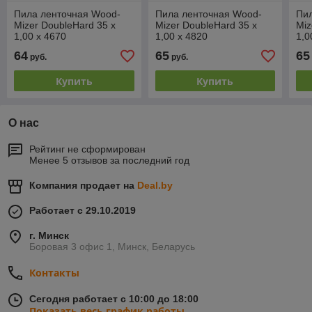
Пила ленточная Wood-
Пила ленточная Wood-
Пи
Mizer DoubleHard 35 х
Mizer DoubleHard 35 х
Miz
1,00 х 4670
1,00 х 4820
1,0
64
65
65
руб.
руб.
Купить
Купить
О нас
Рейтинг не сформирован
Менее 5 отзывов за последний год
Компания продает на
Deal.by
Работает с 29.10.2019
г. Минск
Боровая 3 офис 1, Минск, Беларусь
Контакты
Сегодня работает с 10:00 до 18:00
Показать весь график работы