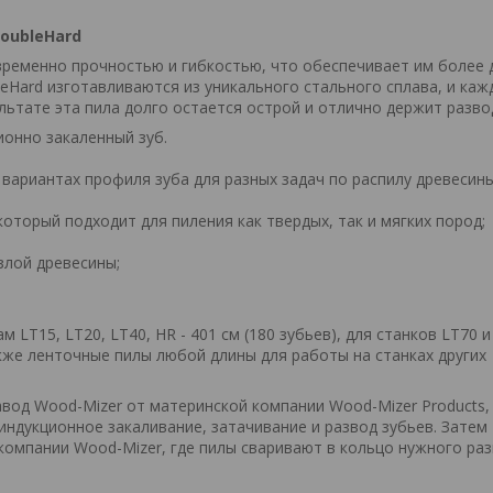
oubleHard
еменно прочностью и гибкостью, что обеспечивает им более 
eHard изготавливаются из уникального стального сплава, и каж
льтате эта пила долго остается острой и отлично держит разво
ционно закаленный зуб.
 вариантах профиля зуба для разных задач по распилу древесины
оторый подходит для пиления как твердых, так и мягких пород;
злой древесины;
LT15, LT20, LT40, HR - 401 см (180 зубьев), для станков LT70 и
акже ленточные пилы любой длины для работы на станках других
вод Wood-Mizer от материнской компании Wood-Mizer Products,
индукционное закаливание, затачивание и развод зубьев. Затем
компании Wood-Mizer, где пилы сваривают в кольцо нужного раз