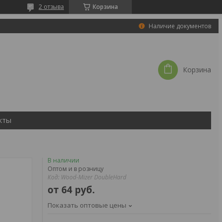
2 отзыва
Корзина
Наличие документов
Корзина
кты
В наличии
Оптом и в розницу
Код:
Wood-Mizer DoubleHard
от
64
руб.
Показать оптовые цены