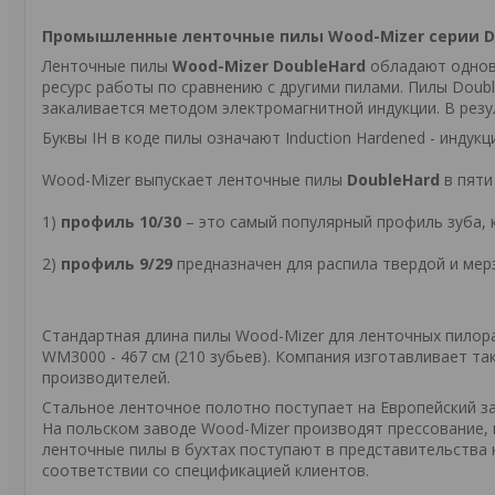
Промышленные ленточные пилы Wood-Mizer серии D
Ленточные пилы
Wood-Mizer DoubleHard
обладают одновр
ресурс работы по сравнению с другими пилами. Пилы Doubl
закаливается методом электромагнитной индукции. В резу
Буквы IH в коде пилы означают Induction Hardened - индук
Wood-Mizer выпускает ленточные пилы
DoubleHard
в пяти
1)
профиль 10/30
– это самый популярный профиль зуба, к
2)
профиль 9/29
предназначен для распила твердой и мер
Стандартная длина пилы Wood-Mizer для ленточных пилорам 
WM3000 - 467 см (210 зубьев). Компания изготавливает т
производителей.
Стальное ленточное полотно поступает на Европейский за
На польском заводе Wood-Mizer производят прессование, 
ленточные пилы в бухтах поступают в представительства 
соответствии со спецификацией клиентов.