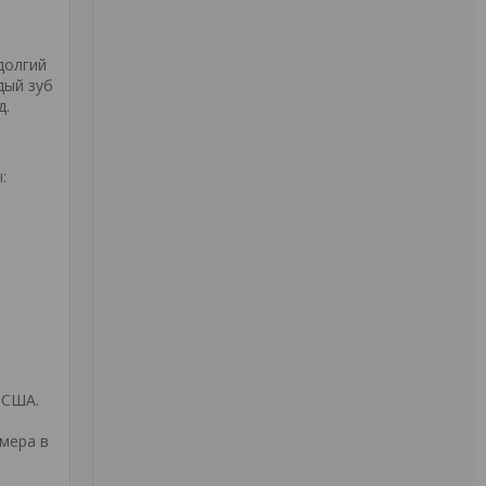
долгий
дый зуб
д.
:
 США.
мера в