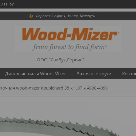
 Deal.by
Боровая 3 офис 1, Минск, Беларусь
ООО "СавВудСервис"
Дисковые пилы Wood-Mizer
Заточные круги
Конта
точная wood-mizer doublehard 35 х 1,07 х 4000-4090