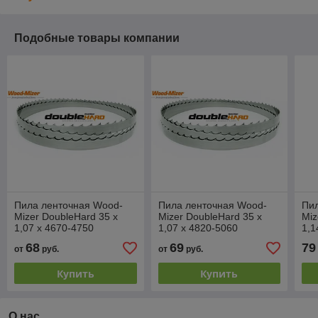
Подобные товары компании
Пила ленточная Wood-
Пила ленточная Wood-
Пи
Mizer DoubleHard 35 х
Mizer DoubleHard 35 х
Miz
1,07 х 4670-4750
1,07 х 4820-5060
1,1
68
69
79
от
руб.
от
руб.
Купить
Купить
О нас