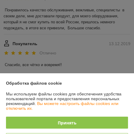
Понравилось качество обслуживания, вежливые, специалисты  в 
своем деле, мне доставали продукт, для моего оборудования, 
который я не смог купить по всей России, пришлось немного 
подождать, в итоге все привезли,  Большое спасибо. 
Покупатель
13.12.2019
Отлично
Спасибо, все чётко и вовремя!! 
Показать все отзывы
Обработка файлов cookie
Мы используем файлы cookies для обеспечения удобства
О нас
пользователей портала и предоставления персональных
рекомендаций.
Вы можете настроить файлы cookies или
отключить их.
Контакты
Принять
Доставка и оплата